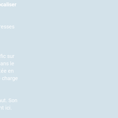
caliser
resses
fic sur
dans le
tée en
e charge
à
aut. Son
 ici.