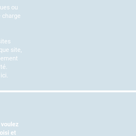
ques ou
e charge
ites
ue site,
nnement
té.
ici.
 voulez
isi et