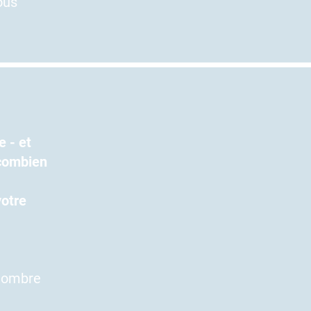
ous
e - et
 combien
votre
 nombre