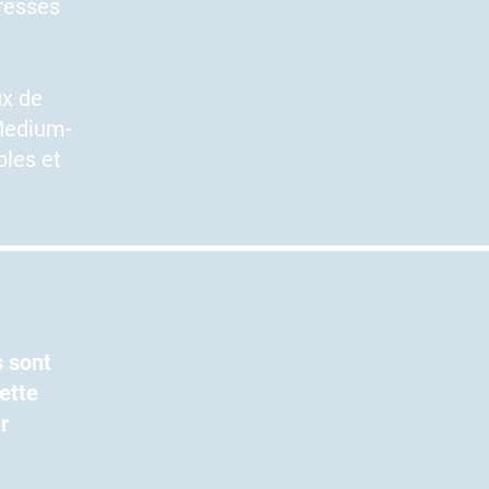
resses
ux de
 Medium-
bles et
s sont
ette
r