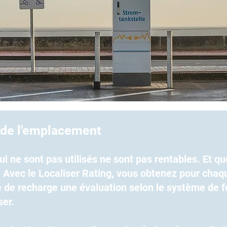
n de l'emplacement
i ne sont pas utilisés ne sont pas rentables. Et qu
s? Avec le Localiser Rating, vous obtenez pour chaq
de recharge une évaluation selon le système de f
ser.