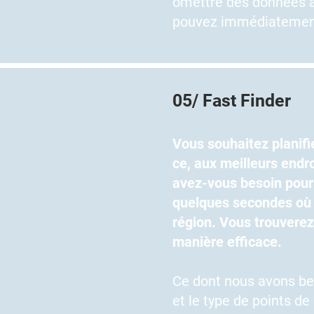
omettre des données à 
pouvez immédiatement 
05/ Fast Finder
Vous souhaitez planifi
ce, aux meilleurs endr
avez-vous besoin pour 
quelques secondes où 
région. Vous trouverez
manière efficace.
Ce dont nous avons bes
et le type de points de