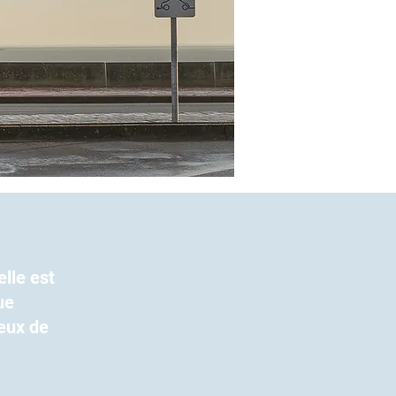
elle est
ue
eux de