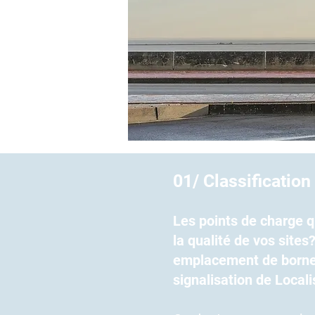
01/ Classificatio
Les points de charge qu
la qualité de vos site
emplacement de borne 
signalisation de Locali