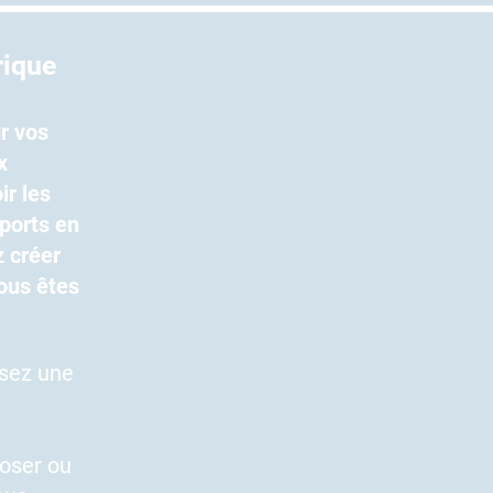
rique
r vos
x
ir les
sports en
z créer
ous êtes
ssez une
oser ou