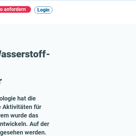
o anfordern
Login
asserstoff-
r
logie hat die
 Aktivitäten für
erem wurde das
ntwickeln. Auf der
ingesehen werden.