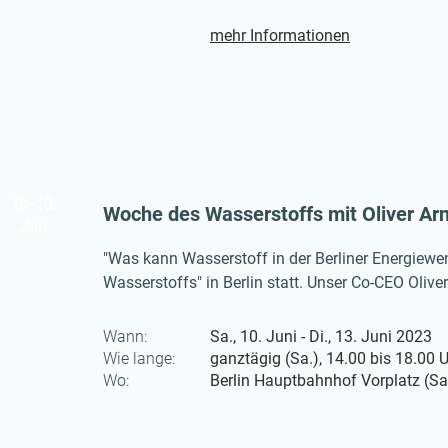
mehr Informationen
10-13.
Woche des Wasserstoffs mit Oliver Ar
Jun
"Was kann Wasserstoff in der Berliner Energiewend
Wasserstoffs" in Berlin statt. Unser Co-CEO Oliv
vorstellen. Die Veranstaltung dreht sich rund u
Berlin als Wasserstoffhauptstadt.
Wann:
Sa., 10. Juni - Di., 13. Juni 2023
Wie lange:
ganztägig (Sa.), 14.00 bis 18.00 U
Wo:
Berlin Hauptbahnhof Vorplatz (Sa