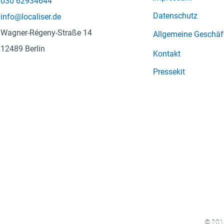
030 62934644
Datenschutz
info@localiser.de
Wagner-Régeny-Straße 14
Allgemeine Geschä
12489 Berlin
Kontakt
Pressekit
© 2018