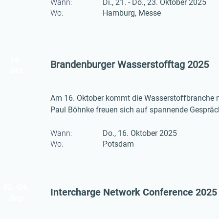
Wasserstoffmarktplatz vorstellen.
Wann:
Di., 21. - Do., 23. Oktober 2025
Wo:
Hamburg, Messe
16.
Brandenburger Wasserstofftag 2025
Okt
Am 16. Oktober kommt die Wasserstoffbranche na
Paul Böhnke freuen sich auf spannende Gespräche
Energie von morgen.
Wann:
Do., 16. Oktober 2025
Wo:
Potsdam
02.-04.
Intercharge Network Conference 2025
Sep