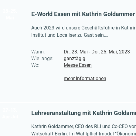
23-25.
E-World Essen mit Kathrin Goldammer
Mai
Auch 2023 wird unsere Geschäftsführerin Kathri
Institut und Localiser zu Gast sein.

Wir freuen uns über zahlreiche interessierte Bes
Wann:
Di., 23. Mai - Do., 25. Mai, 2023
Wie lange:
ganztägig
Wo:
Messe Essen
mehr Informationen
27-13.
Lehrveranstaltung mit Kathrin Goldam
Apr Jul
Kathrin Goldammer, CEO des RLI und Co-CEO von L
Wirtschaft Berlin. Im Wahlpflichtmodul "Ökonomi