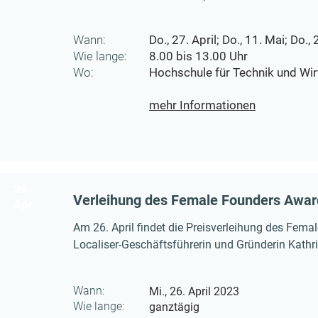
Energien" gab Sie Wissen aus ihrer jahrelangen E
Workshop, bei dem die Studierenden alles über 
Wann:
Do., 27. April; Do., 11. Mai; Do., 
Wie lange:
8.00 bis 13.00 Uhr
Wo:
Hochschule für Technik und Wir
mehr Informationen
26.
Verleihung des Female Founders Awar
Apr
Am 26. April findet die Preisverleihung des Fema
Localiser-Geschäftsführerin und Gründerin Kathr
Nominiertin viel Glück.
Wann:
Mi., 26. April 2023
Wie lange:
ganztägig