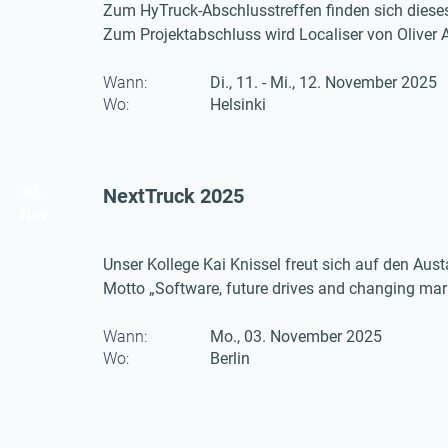
Zum HyTruck-Abschlusstreffen finden sich dieses M
Zum Projektabschluss wird Localiser von Oliver 
Wann:
Di., 11. - Mi., 12. November 2025
Wo:
Helsinki
03.
NextTruck 2025
Nov
Unser Kollege Kai Knissel freut sich auf den Aust
Motto „Software, future drives and changing mark
Plattform für alles, was die Zukunft des Truckings
Marktstrategien.
Wann:
Mo., 03. November 2025
Wo:
Berlin