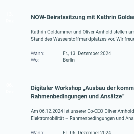
13.
NOW-Beiratssitzung mit Kathrin Golda
Dez
Kathrin Goldammer und Oliver Arnhold stellen a
Stand des Wasserstoffmarktplatzes vor. Wir freu
Wasserstoffmarktplatzes.
Wann:
Fr., 13. Dezember 2024
Wo:
Berlin
06.
Digitaler Workshop „Ausbau der kommun
Dez
Rahmenbedingungen und Ansätze“
Am 06.12.2024 ist unserer Co-CEO Oliver Arnhol
Elektromobilität – Rahmenbedingungen und Ansätze
Workshop dreht sich rund um die Themen Tempo,
Veranstaltung arbeitet dabei die mögliche Entw
Wann:
Fr., 06. Dezember 2024