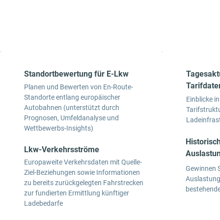
Ladestandorte mit spezialisierten
und Wettbew
Werkzeugen ganzheitlich zu planen und
Performance
zu bewerten
Standortbewertung für E-Lkw
Tagesakt
Tarifdate
Planen und Bewerten von En-Route-
Standorte entlang europäischer
Einblicke i
Autobahnen (unterstützt durch
Tarifstruk
Prognosen, Umfeldanalyse und
Ladeinfras
Wettbewerbs-Insights)
Historisc
Lkw-Verkehrsströme
Auslastu
Europaweite Verkehrsdaten mit Quelle-
Gewinnen S
Ziel-Beziehungen sowie Informationen
Auslastung
zu bereits zurückgelegten Fahrstrecken
bestehende
zur fundierten Ermittlung künftiger
Ladebedarfe