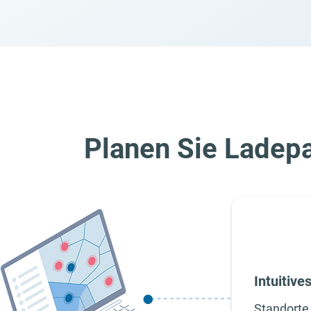
Planen Sie Ladepar
Intuitive
Standorte 