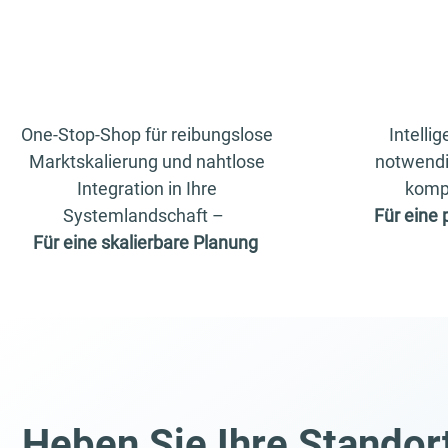
One-Stop-Shop für reibungslose
Intelli
Marktskalierung und nahtlose
notwendi
Integration in Ihre
komp
Systemlandschaft
–
Für eine
Für eine skalierbare Planung
Heben Sie Ihre Standor