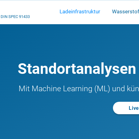
Ladeinfrastruktur
Wasserstof
DIN SPEC 91433
Standortanalysen
Mit Machine Learning (ML) und küns
Liv