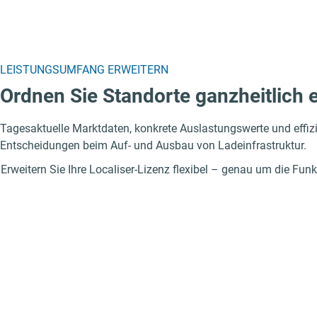
LEISTUNGSUMFANG ERWEITERN
Ordnen Sie Standorte ganzheitlich 
Tagesaktuelle Marktdaten, konkrete Auslastungswerte und effizi
Entscheidungen beim Auf- und Ausbau von Ladeinfrastruktur.
Erweitern Sie Ihre Localiser-Lizenz flexibel – genau um die Funk
Lkw+
Umge
Nutzen Sie die Möglichkeit, Lkw-
Schaffen Sie