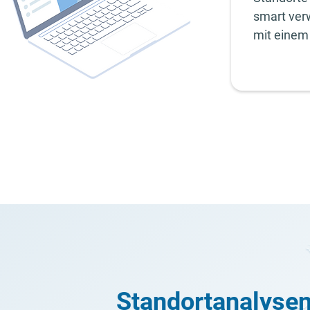
smart ver
mit einem 
Standortanalyse